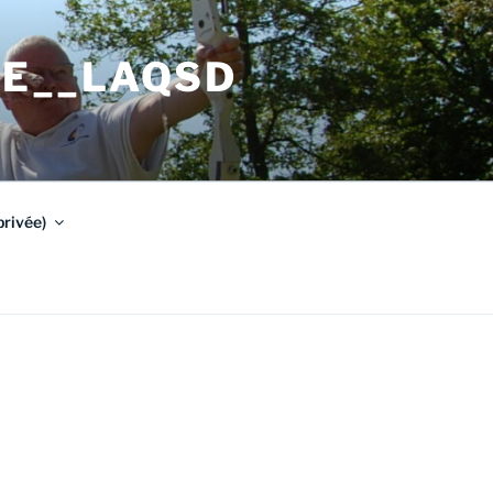
LE__LAQSD
rivée)