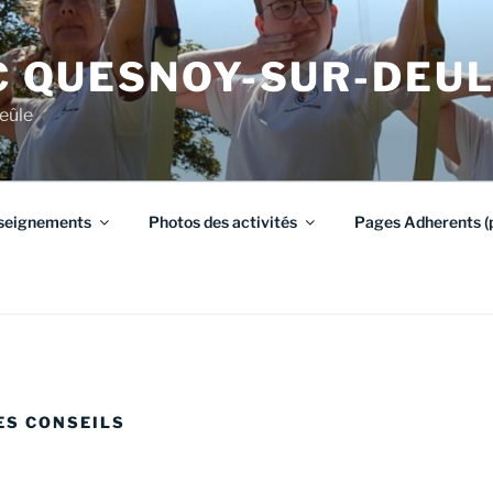
RC QUESNOY-SUR-DEU
eûle
seignements
Photos des activités
Pages Adherents (p
ES CONSEILS