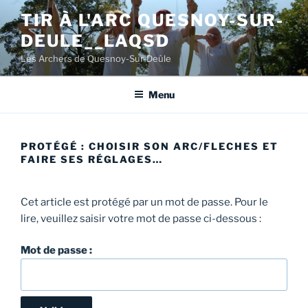
Aller
TIR À L'ARC QUESNOY-SUR-
au
DEULE__LAQSD
contenu
principal
Les Archers de Quesnoy-Sur-Deûle
Menu
PROTÉGÉ : CHOISIR SON ARC/FLECHES ET
FAIRE SES RÉGLAGES…
Cet article est protégé par un mot de passe. Pour le
lire, veuillez saisir votre mot de passe ci-dessous :
Mot de passe :